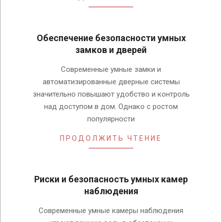
Обеспечение безопасности умных
замков и дверей
2025-
Современные умные замки и
05-
автоматизированные дверные системы
27
значительно повышают удобство и контроль
над доступом в дом. Однако с ростом
популярности
ПРОДОЛЖИТЬ ЧТЕНИЕ
Риски и безопасность умных камер
наблюдения
2025-
Современные умные камеры наблюдения
05-