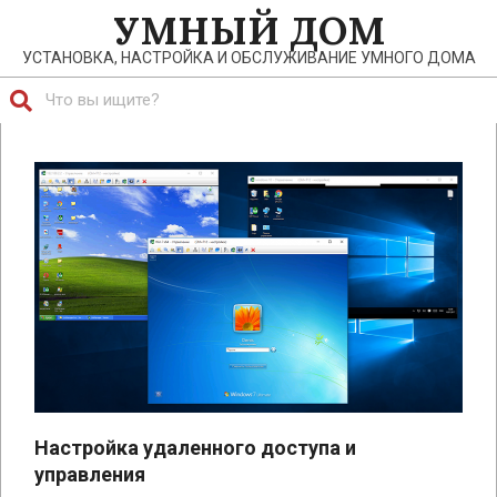
Перейти
УМНЫЙ ДОМ
к
УСТАНОВКА, НАСТРОЙКА И ОБСЛУЖИВАНИЕ УМНОГО ДОМА
содержимому
Поиск
Главное
навигационное
меню
Настройка удаленного доступа и
управления