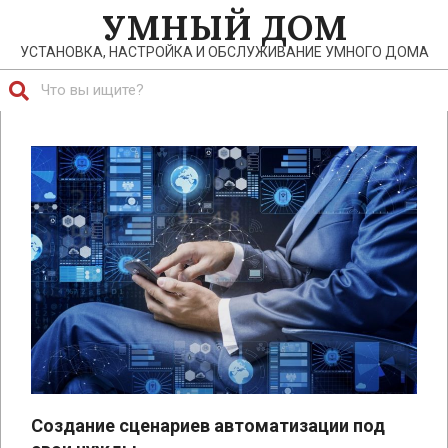
Перейти
УМНЫЙ ДОМ
к
УСТАНОВКА, НАСТРОЙКА И ОБСЛУЖИВАНИЕ УМНОГО ДОМА
содержимому
Поиск
Главное
навигационное
меню
Создание сценариев автоматизации под